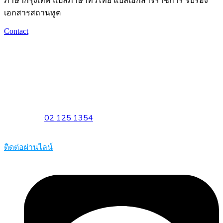
ภาษากรุงเทพ แปลภาษาทั่วไทย แปลเอกสารราชการ รับรอง
เอกสารสถานทูต
Contact
Headquarters
1533 Phaholyothin 34, Sena Nikhom, Chatuchak, Bangkok
10900
Available on Mon. – Fri. 10:00 to 18:00
Sat. 10:00 to 15:00
Telephone
02 125 1354
Reach out to us at
Corporate@Leatherbookth.com
ติดต่อผ่านไลน์