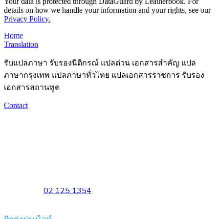
Your data is protected through DataGuard by Leatherbook. For
details on how we handle your information and your rights, see our
Privacy Policy.
Home
Translation
รับแปลภาษา รับรองนิติกรณ์ แปลด่วน เอกสารสำคัญ แปล
ภาษากรุงเทพ แปลภาษาทั่วไทย แปลเอกสารราชการ รับรอง
เอกสารสถานทูต
Contact
Headquarters
1533 Phaholyothin 34, Sena Nikhom, Chatuchak, Bangkok
10900
Available on Mon. – Fri. 10:00 to 18:00
Sat. 10:00 to 15:00
Telephone
02 125 1354
Reach out to us at
Corporate@Leatherbookth.com