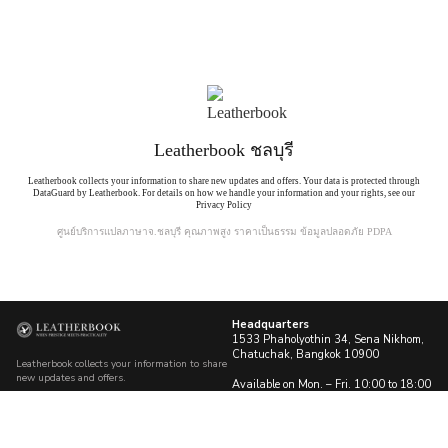
Leatherbook ชลบุรี
Leatherbook collects your information to share new updates and offers. Your data is protected through
DataGuard by Leatherbook. For details on how we handle your information and your rights, see our
Privacy Policy
ศูนย์บริการแปลภาษาจ.ชลบุรี คุณภาพสูง ราคาเป็นธรรม ข้อมูลปลอดภัย PDPA
Headquarters
1533 Phaholyothin 34, Sena Nikhom,
Chatuchak, Bangkok 10900
Leatherbook collects your information to share
new updates and offers.
Available on Mon. – Fri. 10:00 to 18:00
Sat. 10:00 to 15:00
Your data is protected through DataGuard by
Leatherbook. For details on how we handle
Telephone
02 125 1354
your information and your rights, see our
Reach out to us
Privacy Policy.