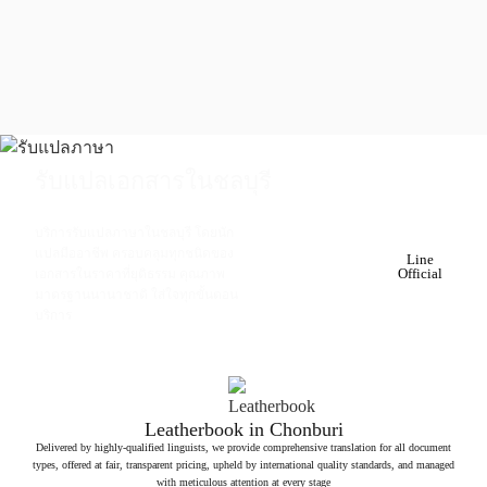
รับแปลเอกสารในชลบุรี
บริการรับแปลภาษาในชลบุรี โดยนัก
แปลมืออาชีพ ครอบคลุมทุกชนิดของ
เริ่มต้น 300
Line
บาท ต่อ
Official
เอกสารในราคาที่ยุติธรรม คุณภาพ
หน้า
มาตรฐานนานาชาติ ใส่ใจทุกขั้นตอน
บริการ
Leatherbook in Chonburi
Delivered by highly-qualified linguists, we provide comprehensive translation for all document
types, offered at fair, transparent pricing, upheld by international quality standards, and managed
with meticulous attention at every stage