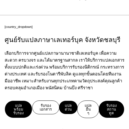
[country_dropdown]
ศูนย์รับแปลภาษาเลเทอร์บุค จังหวัดชลบุรี
เลือกบริการจากศูนย์แปลภาษานานาชาติเลเทอร์บุค เพื่อความ
สะดวก ครบวงจร และได้มาตรฐานสากล เราให้บริการแปลเอกสาร
ทั้งแบบปกติและเร่งด่วน พร้อมบริการรับรองนิติกรณ์ กระทรวงการ
ต่างประเทศ และรับรองโนตารีพับลิค ดูแลทุกขั้นตอนโดยทีมงาน
มืออาชีพ เหมาะสำหรับงานทุกประเภทตามวัตถุประสงค์คุณลูกค้า
ครอบคลุมอำเภอเมือง พนัสนิคม บ้านบึง ศรีราชา
แปล
รับรอง
แปล
แปล
รับรอง
พร้อม
เอกสาร
ด่วน
อื่น
สถาน
รับรอง
ๆ
ทูต