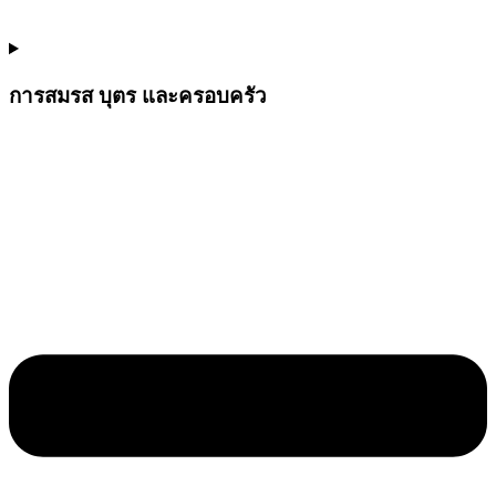
การสมรส บุตร และครอบครัว