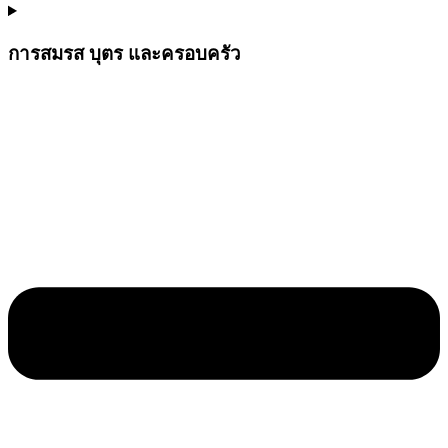
การสมรส บุตร และครอบครัว