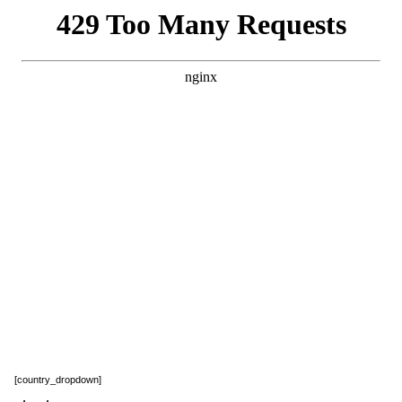
[country_dropdown]