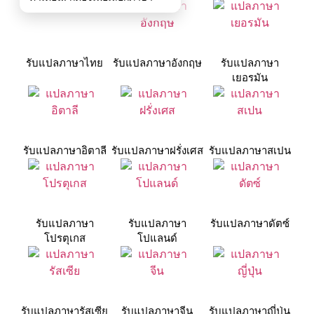
รับแปลภาษาไทย
รับแปลภาษาอังกฤษ
รับแปลภาษา
เยอรมัน
รับแปลภาษาอิตาลี
รับแปลภาษาฝรั่งเศส
รับแปลภาษาสเปน
รับแปลภาษา
รับแปลภาษา
รับแปลภาษาดัตซ์
โปรตุเกส
โปแลนด์
รับแปลภาษารัสเซีย
รับแปลภาษาจีน
รับแปลภาษาญี่ปุ่น