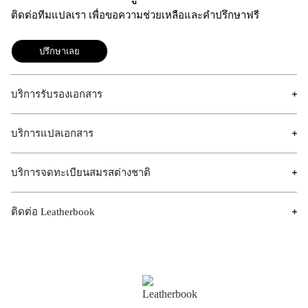
ติดต่อทีมแปลเรา เพื่อขอความช่วยเหลือและคำปรึกษาฟรี
ปรึกษาเลย
บริการรับรองเอกสาร
บริการแปลเอกสาร
บริการจดทะเบียนสมรสต่างชาติ
ติดต่อ Leatherbook