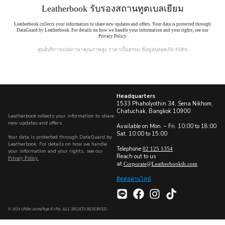
Leatherbook รับรองสถานทูตเบลเยียม
Leatherbook collects your information to share new updates and offers. Your data is protected through
DataGuard by Leatherbook. For details on how we handle your information and your rights, see our
Privacy Policy
ศูนย์บริการแปลภาษาคุณภาพสูง ราคาเป็นธรรม ข้อมูลปลอดภัย PDPA
Headquarters
1533 Phaholyothin 34, Sena Nikhom,
Chatuchak, Bangkok 10900
Leatherbook collects your information to share
new updates and offers.
Available on Mon. – Fri. 10:00 to 18:00
Sat. 10:00 to 15:00
Your data is protected through DataGuard by
Leatherbook. For details on how we handle
Telephone
02 125 1354
your information and your rights, see our
Reach out to us
Privacy Policy.
at
Corporate@Leatherbookth.com
ติดต่อผ่านไลน์
© 2024 บริษัท เลเทอร์บุค จำกัด. ALL RIGHTS RESERVED.