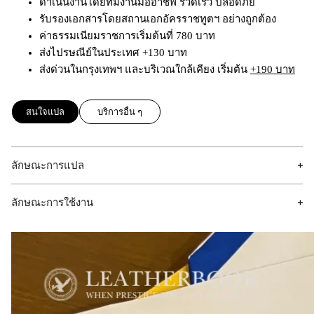
ดำเนินงานโดยทีมงานมืออาชีพ รวดเร็ว ปลอดภัย
รับรองเอกสารโดยสถานเอกอัครราชทูตฯ อย่างถูกต้อง
ค่าธรรมเนียมราชการเริ่มต้นที่
780 บาท
ส่งไปรษณีย์ในประเทศ +130 บาท
ส่งด่วนในกรุงเทพฯ และบริเวณใกล้เคียง เริ่มต้น
+190 บาท
สนใจแปล
บริการอื่น ๆ
ลักษณะการแปล
ลักษณะการใช้งาน