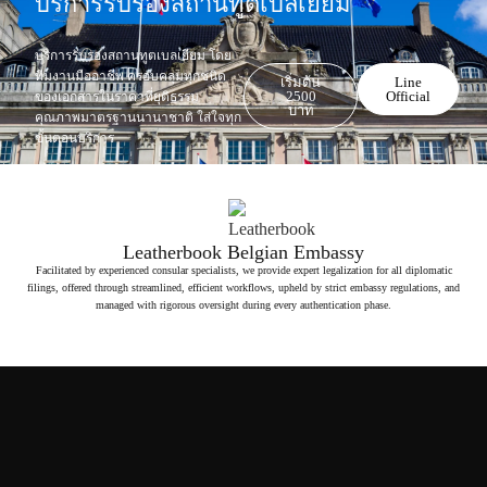
บริการรับรองสถานทูตเบลเยียม
บริการรับรองสถานทูตเบลเยียม โดย
ทีมงานมืออาชีพ ครอบคลุมทุกชนิด
เริ่มต้น
Line
2500
Official
ของเอกสารในราคาที่ยุติธรรม
บาท
คุณภาพมาตรฐานนานาชาติ ใส่ใจทุก
ขั้นตอนบริการ
Leatherbook Belgian Embassy
Facilitated by experienced consular specialists, we provide expert legalization for all diplomatic
filings, offered through streamlined, efficient workflows, upheld by strict embassy regulations, and
managed with rigorous oversight during every authentication phase.