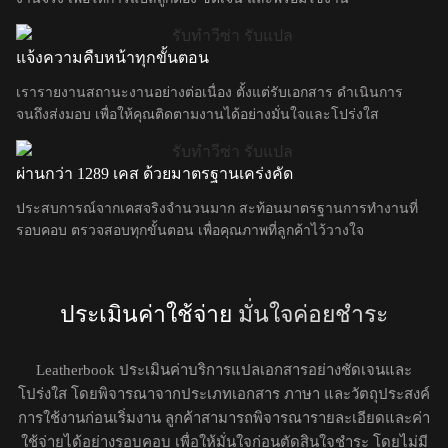
แจ้งความคืบหน้าทุกขั้นตอน
เรารายงานสถานะงานอย่างต่อเนื่อง ตั้งแต่รับเอกสาร ดำเนินการ
จนถึงส่งมอบ เพื่อให้คุณติดตามงานได้อย่างมั่นใจและโปร่งใส
ผ่านกว่า 1289 เคส ด้วยมาตรฐานเคร่งคัด
ประสบการณ์จากเคสจริงจำนวนมาก สะท้อนมาตรฐานการทำงานที่
รอบคอบ ตรวจสอบทุกขั้นตอน เพื่อคุณภาพที่ลูกค้าไว้วางใจ
ประเมินค่าใช้จ่าย
มั่นใจค่อยชำระ
Leatherbook ประเมินค่าบริการแปลเอกสารอย่างชัดเจนและ
โปร่งใส โดยพิจารณาจากประเภทเอกสาร ภาษา และวัตถุประสงค์
การใช้งานก่อนเริ่มงาน ลูกค้าสามารถพิจารณารายละเอียดและค่า
ใช้จ่ายได้อย่างรอบคอบ เพื่อให้มั่นใจก่อนตัดสินใจชำระ โดยไม่มี