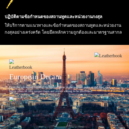
ปฏิบัติตามข้อกำหนดของสถานทูตและหน่วยงานกงสุล
ให้บริการตามแนวทางและข้อกำหนดของสถานทูตและหน่วยงาน
กงสุลอย่างเคร่งครัด โดยยึดหลักความถูกต้องและมาตรฐานสากล
European Dream
From the sun-kissed coasts of the Mediterranean to the majestic peaks of the Alps, each
region offers its own unique charm and stories waiting to be discovered.